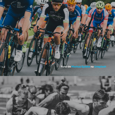
Foto de
Markus Spiske
na
Unsplash