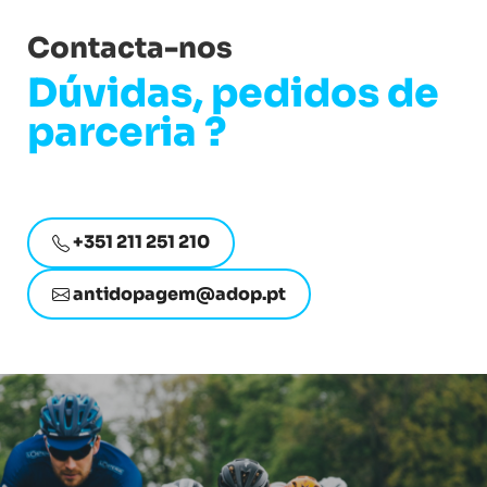
Contacta-nos
Dúvidas, pedidos de
parceria ?
+351 211 251 210
antidopagem@adop.pt