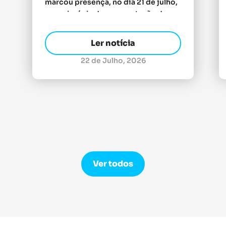
marcou presença, no dia 21 de julho,
na cerimónia de apresentação da
Equipa Portugal para os Jogos do
Mediterrâneo Taranto 2026,
Ler notícia
organizada pelo Comité Olímpico de
Portugal e realizada na Fortaleza de
22 de Julho, 2026
São Julião da Barra, em Oeiras. A
sessão reuniu atletas, […]
Ver todos