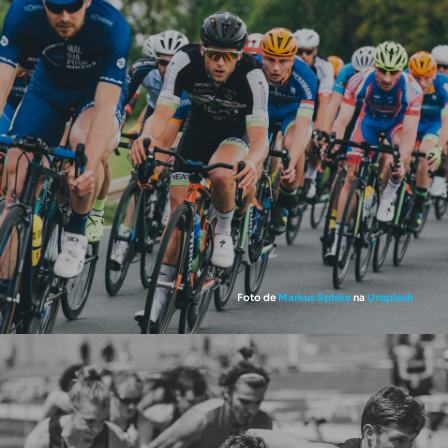
Foto de
Markus Spiske
na
Unsplash