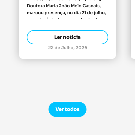
Doutora Maria João Melo Cascais,
marcou presença, no dia 21 de julho,
na cerimónia de apresentação da
Equipa Portugal para os Jogos do
Mediterrâneo Taranto 2026,
Ler notícia
organizada pelo Comité Olímpico de
Portugal e realizada na Fortaleza de
22 de Julho, 2026
São Julião da Barra, em Oeiras. A
sessão reuniu atletas, […]
Ver todos